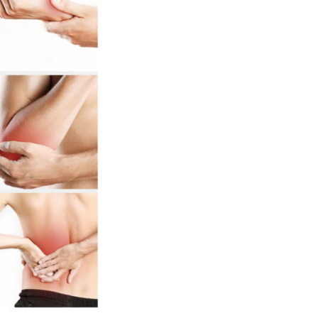
La méthode Balance
es
• Douleurs chroniques ou aig
épaules, omoplates, bursit
• Limitation de mouvements 
• Troubles digestifs
• Migraines et céphalées
• Déséquilibres hormonaux
• Fatigue, stress, anxiété …