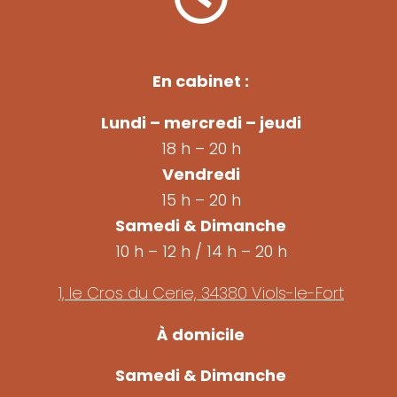
En cabinet :
Lundi – mercredi – jeudi
18 h – 20 h
Vendredi
15 h – 20 h
Samedi & Dimanche
10 h – 12 h / 14 h – 20 h
1, le Cros du Cerie, 34380 Viols-le-Fort
À domicile
Samedi & Dimanche